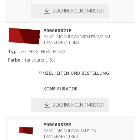
ZEICHNUNGEN / MUSTER
pdf
dxf
P05060821P
PANEL MODULBOX WITH FRAME 6M
TRANSPARENT RED
Typ:
53/
H53/
H68/
H53V/
Farbe:
Transparent Rot
EINZELHEITEN UND BESTELLUNG
KONFIGURATOR
ZEICHNUNGEN / MUSTER
pdf
dxf
P05060835S
PANEL MODULBOX 6M PLEX
TRANSPARENTRED