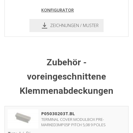
KONFIGURATOR
ZEICHNUNGEN / MUSTER
pdf
dxf
Zubehör -
voreingeschnittene
Klemmenabdeckungen
P05030203T.BL
TERMINAL COVER MODULBOX PRE-
MARKED3MP05P PITCH 5,08 9 POLES