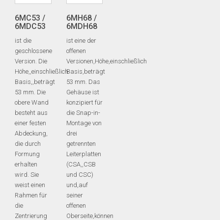
6MC53 /
6MH68 /
6MDC53
6MDH68
ist die
ist eine der
geschlossene
offenen
Version. Die
Versionen,Höhe,einschließlich
Höhe,,einschließlich
Basis,beträgt
Basis,,beträgt
53 mm. Das
53 mm. Die
Gehäuse ist
obere Wand
konzipiert für
besteht aus
die Snap-in-
einer festen
Montage von
Abdeckung,
drei
die durch
getrennten
Formung
Leiterplatten
erhalten
(CSA,,CSB
wird. Sie
und CSC)
weist einen
und,auf
Rahmen für
seiner
die
offenen
Zentrierung
Oberseite,können