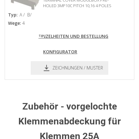
TERMINAL COVER MODULBOX PRE-
HOLED 3MP10C PITCH 10,16 4 POLES
Typ:
A /
B/
Wege:
4
EINZELHEITEN UND BESTELLUNG
KONFIGURATOR
ZEICHNUNGEN / MUSTER
pdf
dxf
Zubehör - vorgelochte
Klemmenabdeckung für
Klemmen 25A