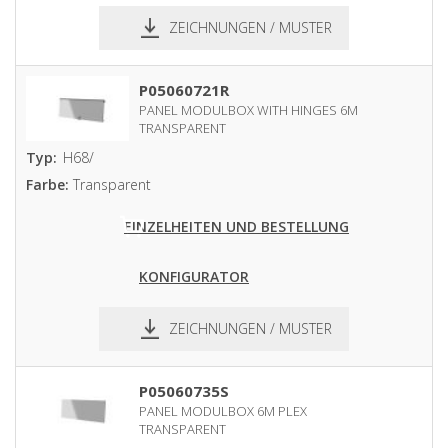
ZEICHNUNGEN / MUSTER
pdf
dxf
P05060721R
PANEL MODULBOX WITH HINGES 6M
TRANSPARENT
Typ:
H68/
Farbe:
Transparent
EINZELHEITEN UND BESTELLUNG
KONFIGURATOR
ZEICHNUNGEN / MUSTER
pdf
dxf
P05060735S
PANEL MODULBOX 6M PLEX
TRANSPARENT