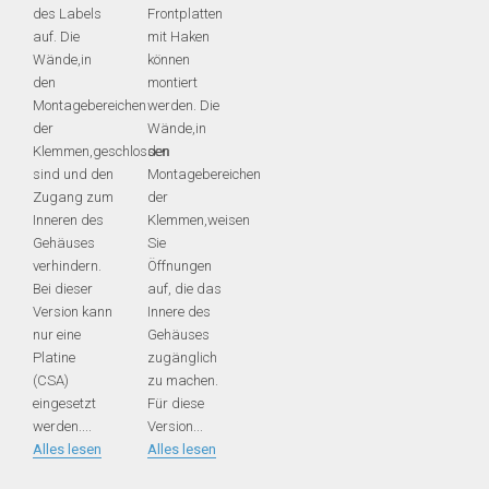
des Labels
Frontplatten
auf. Die
mit Haken
Wände,in
können
den
montiert
Montagebereichen
werden. Die
der
Wände,in
Klemmen,geschlossen
den
sind und den
Montagebereichen
Zugang zum
der
Inneren des
Klemmen,weisen
Gehäuses
Sie
verhindern.
Öffnungen
Bei dieser
auf, die das
Version kann
Innere des
nur eine
Gehäuses
Platine
zugänglich
(CSA)
zu machen.
eingesetzt
Für diese
werden.
...
Version
...
Alles lesen
Alles lesen