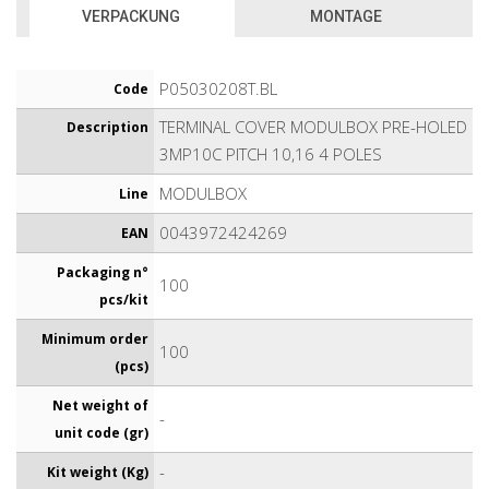
VERPACKUNG
MONTAGE
P05030208T.BL
Code
TERMINAL COVER MODULBOX PRE-HOLED
Description
3MP10C PITCH 10,16 4 POLES
MODULBOX
Line
0043972424269
EAN
Packaging n°
100
pcs/kit
Minimum order
100
(pcs)
Net weight of
-
unit code (gr)
-
Kit weight (Kg)