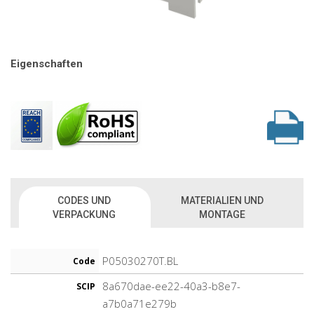
Eigenschaften
CODES UND
MATERIALIEN UND
VERPACKUNG
MONTAGE
P05030270T.BL
Code
8a670dae-ee22-40a3-b8e7-
SCIP
a7b0a71e279b