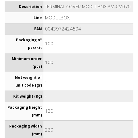
TERMINAL COVER MODULBOX 3M-CM070
Description
MODULBOX
Line
0043972424504
EAN
Packaging n°
100
pcs/kit
Minimum order
100
(pcs)
Net weight of
-
unit code (gr)
-
Kit weight (Kg)
Packaging height
120
(mm)
Packaging width
220
(mm)