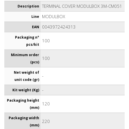
TERMINAL COVER MODULBOX 3M-CM051
Description
MODULBOX
Line
0043972424313
EAN
Packaging n°
100
pcs/kit
Minimum order
100
(pcs)
Net weight of
-
unit code (gr)
-
Kit weight (Kg)
Packaging height
120
(mm)
Packaging width
220
(mm)