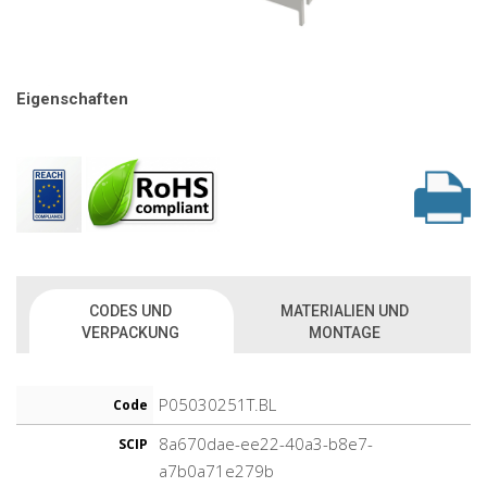
Eigenschaften
CODES UND
MATERIALIEN UND
VERPACKUNG
MONTAGE
P05030251T.BL
Code
8a670dae-ee22-40a3-b8e7-
SCIP
a7b0a71e279b