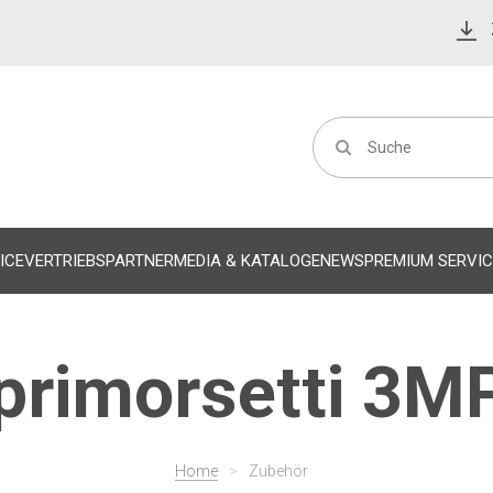
ICE
VERTRIEBSPARTNER
MEDIA & KATALOGE
NEWS
PREMIUM SERVIC
primorsetti 3M
Home
>
Zubehör