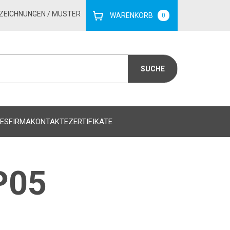
ZEICHNUNGEN
/ MUSTER
WARENKORB
0
ES
FIRMA
KONTAKTE
ZERTIFIKATE
P05