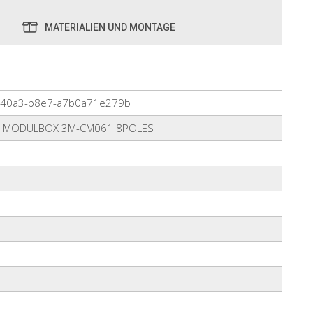
MATERIALIEN UND MONTAGE
-40a3-b8e7-a7b0a71e279b
R MODULBOX 3M-CM061 8POLES
2