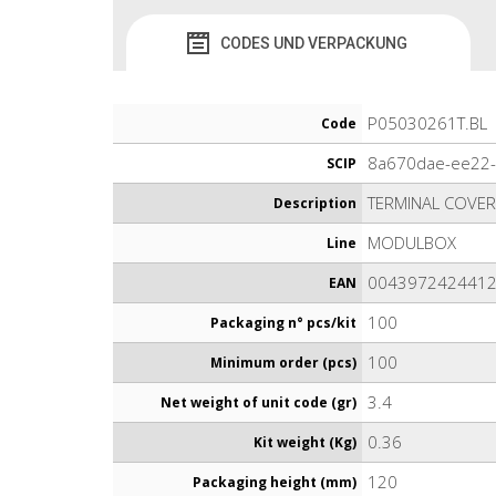
CODES UND VERPACKUNG
P05030261T.BL
Code
8a670dae-ee22
SCIP
TERMINAL COVE
Description
MODULBOX
Line
004397242441
EAN
100
Packaging n° pcs/kit
100
Minimum order (pcs)
3.4
Net weight of unit code (gr)
0.36
Kit weight (Kg)
120
Packaging height (mm)