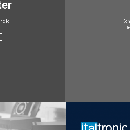
ter
nelle
Kon
a
t