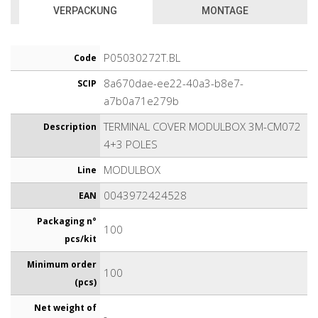
VERPACKUNG
MONTAGE
P05030272T.BL
Code
8a670dae-ee22-40a3-b8e7-
SCIP
a7b0a71e279b
TERMINAL COVER MODULBOX 3M-CM072
Description
4+3 POLES
MODULBOX
Line
0043972424528
EAN
Packaging n°
100
pcs/kit
Minimum order
100
(pcs)
Net weight of
-