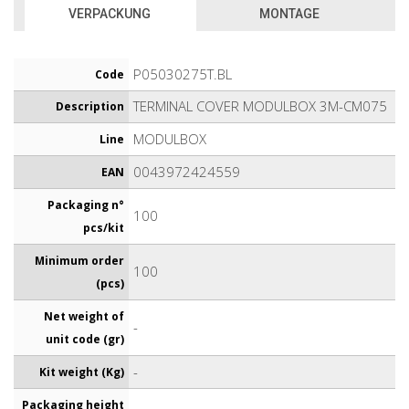
VERPACKUNG
MONTAGE
P05030275T.BL
Code
TERMINAL COVER MODULBOX 3M-CM075
Description
MODULBOX
Line
0043972424559
EAN
Packaging n°
100
pcs/kit
Minimum order
100
(pcs)
Net weight of
-
unit code (gr)
-
Kit weight (Kg)
Packaging height