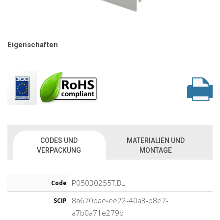
Eigenschaften
CODES UND
MATERIALIEN UND
VERPACKUNG
MONTAGE
P05030255T.BL
Code
8a670dae-ee22-40a3-b8e7-
SCIP
a7b0a71e279b