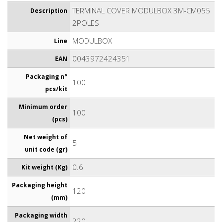
TERMINAL COVER MODULBOX 3M-CM055
Description
2POLES
MODULBOX
Line
0043972424351
EAN
Packaging n°
100
pcs/kit
Minimum order
100
(pcs)
Net weight of
5
unit code (gr)
0.6
Kit weight (Kg)
Packaging height
120
(mm)
Packaging width
220