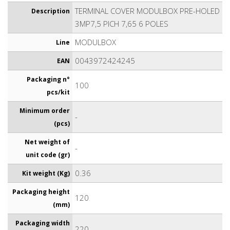
TERMINAL COVER MODULBOX PRE-HOLED
Description
3MP7,5 PICH 7,65 6 POLES
MODULBOX
Line
0043972424245
EAN
Packaging n°
100
pcs/kit
Minimum order
-
(pcs)
Net weight of
-
unit code (gr)
0.36
Kit weight (Kg)
Packaging height
120
(mm)
Packaging width
220