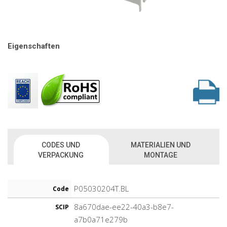
Eigenschaften
CODES UND
MATERIALIEN UND
VERPACKUNG
MONTAGE
P05030204T.BL
Code
8a670dae-ee22-40a3-b8e7-
SCIP
a7b0a71e279b