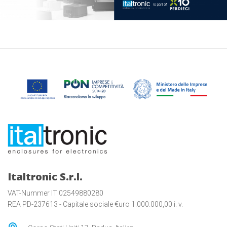
Italtronic S.r.l.
VAT-Nummer IT 02549880280
REA PD-237613 - Capitale sociale €uro 1.000.000,00 i. v.