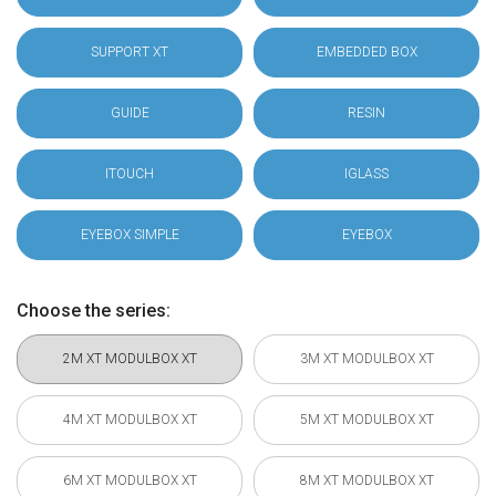
SUPPORT XT
EMBEDDED BOX
GUIDE
RESIN
ITOUCH
IGLASS
EYEBOX SIMPLE
EYEBOX
Choose the series:
2M XT MODULBOX XT
3M XT MODULBOX XT
4M XT MODULBOX XT
5M XT MODULBOX XT
6M XT MODULBOX XT
8M XT MODULBOX XT