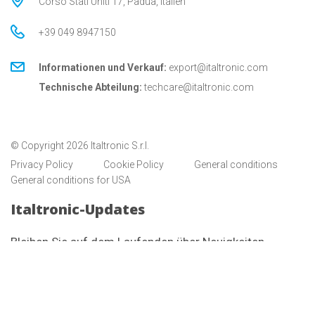
Corso Stati Uniti 17, Padua, Italien
+39 049 8947150
Informationen und Verkauf:
export@italtronic.com
Technische Abteilung:
techcare@italtronic.com
© Copyright 2026 Italtronic S.r.l.
Privacy Policy
Cookie Policy
General conditions
General conditions for USA
Italtronic-Updates
Bleiben Sie auf dem Laufenden über Neuigkeiten,
Informationen und technische Dienstleistungen für
Kunden und Partner von Italtronic.