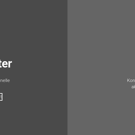
ter
nelle
Kon
a
t