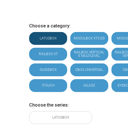
Choose a category:
LATUSBOX
MODULBOX XTS DD
MODU
RAILBOX VERTICAL
RAILBO
RAILBOX XT
E MULTILEVEL
VE
GUIDEBOX
CBOX UNIVERSAL
CB
ITOUCH
IGLASS
EYEBO
Choose the series:
LATUSBOX