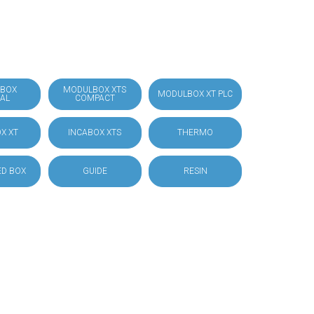
BOX
MODULBOX XTS
MODULBOX XT PLC
IAL
COMPACT
X XT
INCABOX XTS
THERMO
D BOX
GUIDE
RESIN