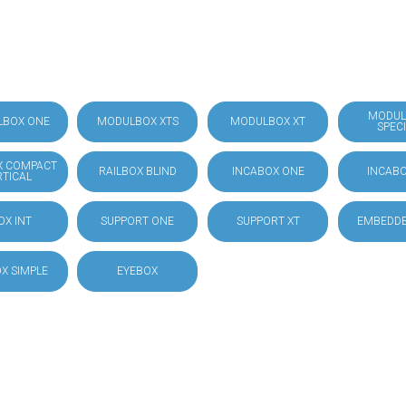
MODUL
LBOX ONE
MODULBOX XTS
MODULBOX XT
SPEC
X COMPACT
RAILBOX BLIND
INCABOX ONE
INCABO
RTICAL
OX INT
SUPPORT ONE
SUPPORT XT
EMBEDDE
X SIMPLE
EYEBOX