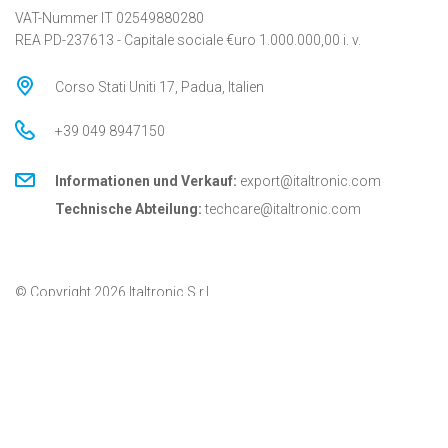
VAT-Nummer IT 02549880280
REA PD-237613 - Capitale sociale €uro 1.000.000,00 i. v.
Corso Stati Uniti 17, Padua, Italien
+39 049 8947150
Informationen und Verkauf:
export@italtronic.com
Technische Abteilung:
techcare@italtronic.com
© Copyright 2026 Italtronic S.r.l.
Privacy Policy
Cookie Policy
General conditions
General conditions for USA
Italtronic-Updates
Bleiben Sie auf dem Laufenden über Neuigkeiten,