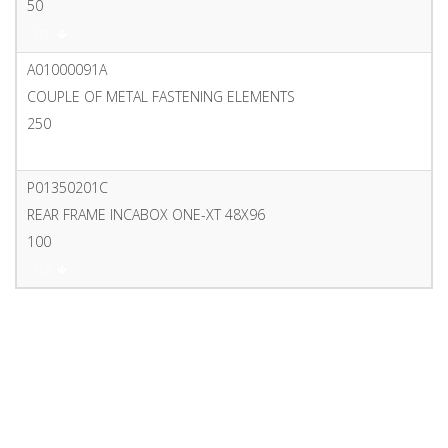
50
PDF
A01000091A
COUPLE OF METAL FASTENING ELEMENTS
250
PDF
P01350201C
REAR FRAME INCABOX ONE-XT 48X96
100
PDF