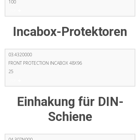
100
PDF
Incabox-Protektoren
03.4320000
FRONT PROTECTION INCABOX 48X96
25
PDF
Einhakung für DIN-
Schiene
04.307N000