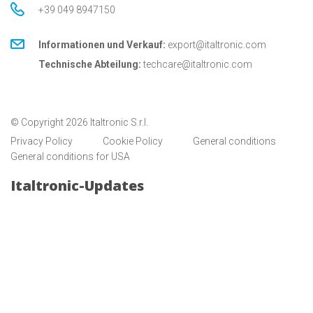
+39 049 8947150
Informationen und Verkauf:
export@italtronic.com
Technische Abteilung:
techcare@italtronic.com
© Copyright 2026 Italtronic S.r.l.
Privacy Policy
Cookie Policy
General conditions
General conditions for USA
Italtronic-Updates
Bleiben Sie auf dem Laufenden über Neuigkeiten,
Informationen und technische Dienstleistungen für
Kunden und Partner von Italtronic.
SICH
ANMELDEN