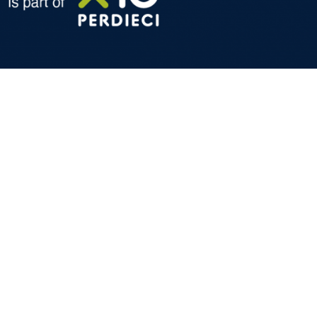
den über Neuigkeiten, Informationen und
 für Kunden und Partner von Italtronic.