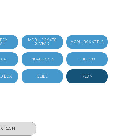
BOX
MODULBOX XTS
MODULBOX XT PLC
IAL
COMPACT
X XT
INCABOX XTS
THERMO
D BOX
GUIDE
RESIN
/ C RESIN