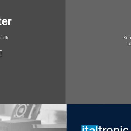
ter
nelle
Kon
a
t