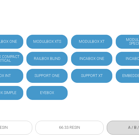
MODUL
LBOX ONE
MODULBOX XTS
MODULBOX XT
SPEC
X COMPACT
RAILBOX BLIND
INCABOX ONE
INCABO
RTICAL
OX INT
SUPPORT ONE
SUPPORT XT
EMBEDDE
X SIMPLE
EYEBOX
RESIN
66.33 RESIN
A / B 