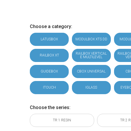
Choose a category:
LATUSBOX
MODULBOX XTS DD
MODU
RAILBOX VERTICAL
RAILBO
RAILBOX XT
E MULTILEVEL
VE
GUIDEBOX
CBOX UNIVERSAL
CB
ITOUCH
IGLASS
EYEBO
Choose the series:
TR 1 RESIN
TR 2 