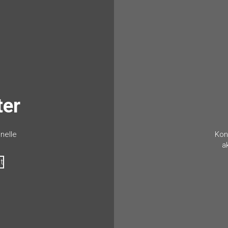
ter
nelle
Kon
a
t