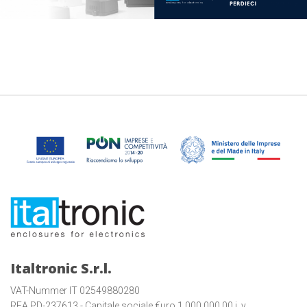
Italtronic S.r.l.
VAT-Nummer IT 02549880280
REA PD-237613 - Capitale sociale €uro 1.000.000,00 i. v.