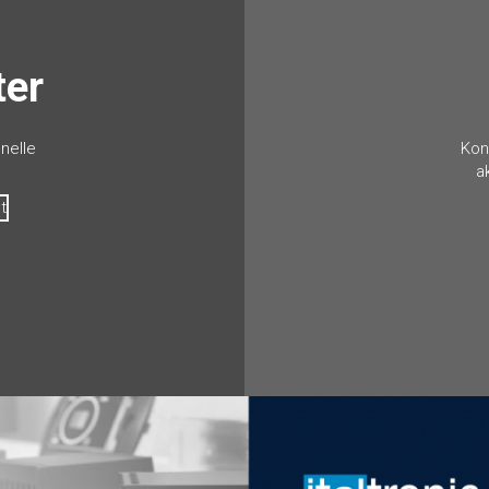
ter
nelle
Kon
a
t