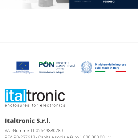
Italtronic S.r.l.
VAT-Nummer IT 02549880280
REA PD-237613 - Capitale sociale €uro 1.000.000,00 i. v.