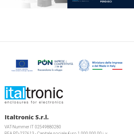
Italtronic S.r.l.
VAT-Nummer IT 02549880280
REA PD-237613 - Capitale sociale €uro 1.000.000,00 i. v.