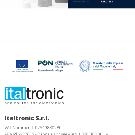
Italtronic S.r.l.
VAT-Nummer IT 02549880280
REA PD-237613 - Capitale sociale €uro 1.000.000,00 i. v.