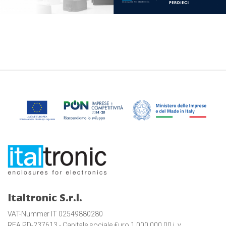
Italtronic S.r.l.
VAT-Nummer IT 02549880280
REA PD-237613 - Capitale sociale €uro 1.000.000,00 i. v.