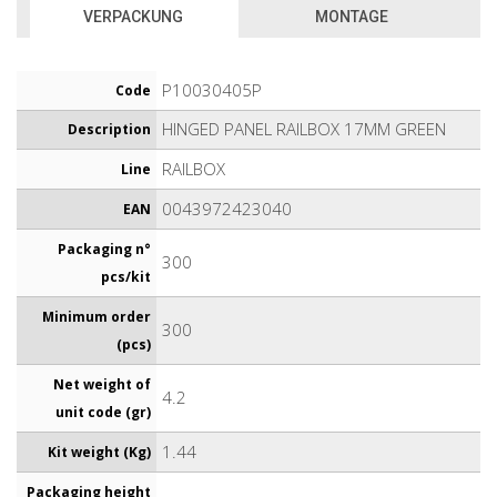
VERPACKUNG
MONTAGE
P10030405P
Code
HINGED PANEL RAILBOX 17MM GREEN
Description
RAILBOX
Line
0043972423040
EAN
Packaging n°
300
pcs/kit
Minimum order
300
(pcs)
Net weight of
4.2
unit code (gr)
1.44
Kit weight (Kg)
Packaging height