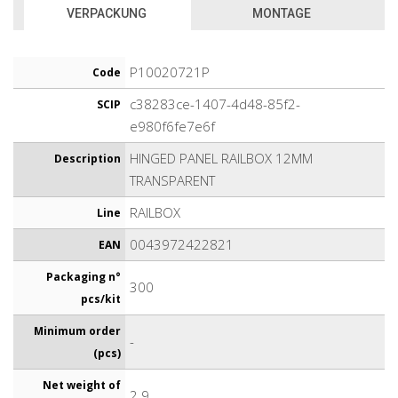
VERPACKUNG
MONTAGE
P10020721P
Code
c38283ce-1407-4d48-85f2-
SCIP
e980f6fe7e6f
HINGED PANEL RAILBOX 12MM
Description
TRANSPARENT
RAILBOX
Line
0043972422821
EAN
Packaging n°
300
pcs/kit
Minimum order
-
(pcs)
Net weight of
2.9