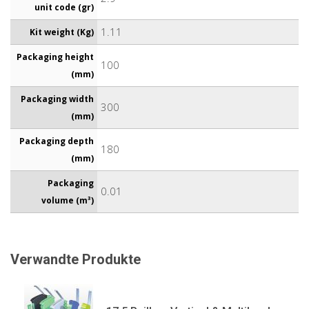
unit code (gr)
1.11
Kit weight (Kg)
Packaging height
100
(mm)
Packaging width
300
(mm)
Packaging depth
180
(mm)
Packaging
0.01
volume (m³)
Verwandte Produkte