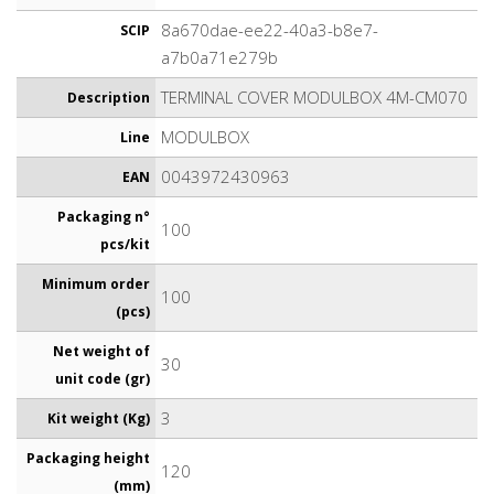
8a670dae-ee22-40a3-b8e7-
SCIP
a7b0a71e279b
TERMINAL COVER MODULBOX 4M-CM070
Description
MODULBOX
Line
0043972430963
EAN
Packaging n°
100
pcs/kit
Minimum order
100
(pcs)
Net weight of
30
unit code (gr)
3
Kit weight (Kg)
Packaging height
120
(mm)