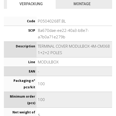
VERPACKUNG
MONTAGE
P05040268T.BL
Code
8a670dae-ee22-40a3-b8e7-
SCIP
a7b0a71e279b
TERMINAL COVER MODULBOX 4M-CM068
Description
1+2+2 POLES
MODULBOX
Line
-
EAN
Packaging n°
100
pcs/kit
Minimum order
100
(pcs)
Net weight of
5