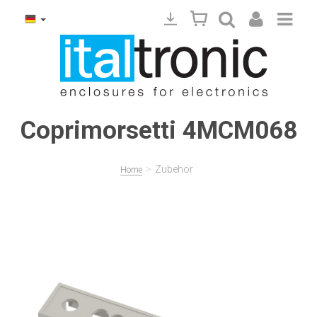
Coprimorsetti 4MCM068
>
Zubehör
Home