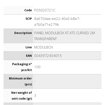
P05020721C
Code
8a670dae-ee22-40a3-b8e7-
SCIP
a7b0a71e279b
PANEL MODULBOX XT-XTS CURVED 2M
Description
TRANSPARENT
MODULBOX
Line
0043972434015
EAN
Packaging n°
100
pcs/kit
Minimum order
-
(pcs)
Net weight of
3
unit code (gr)