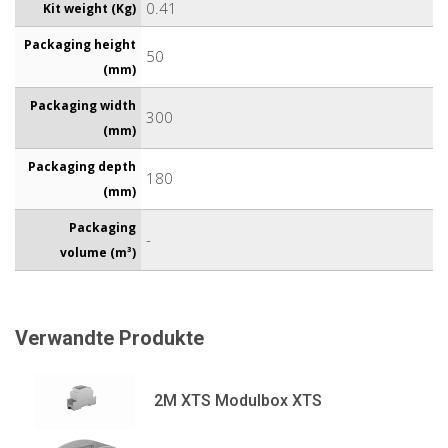
0.41
Kit weight (Kg)
Packaging height
50
(mm)
Packaging width
300
(mm)
Packaging depth
180
(mm)
Packaging
-
volume (m³)
Verwandte Produkte
2M XTS Modulbox XTS