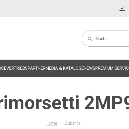
ICE
VERTRIEBSPARTNER
MEDIA & KATALOGE
NEWS
PREMIUM SERVIC
rimorsetti 2MP9
Home
>
Zubehör