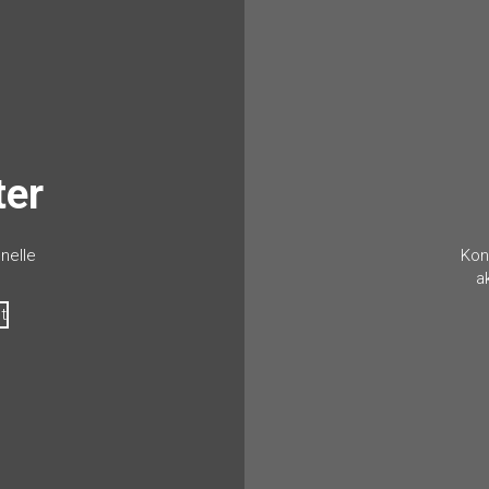
ter
nelle
Kon
a
t