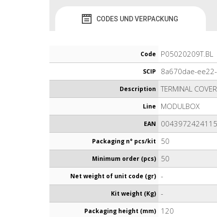
CODES UND VERPACKUNG
P05020209T.BL
Code
8a670dae-ee22
SCIP
TERMINAL COVER
Description
MODULBOX
Line
004397242411
EAN
50
Packaging n° pcs/kit
50
Minimum order (pcs)
-
Net weight of unit code (gr)
-
Kit weight (Kg)
120
Packaging height (mm)