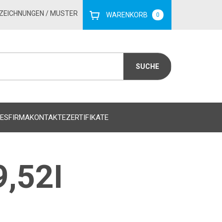
ZEICHNUNGEN
/ MUSTER
WARENKORB
0
ES
FIRMA
KONTAKTE
ZERTIFIKATE
,52I