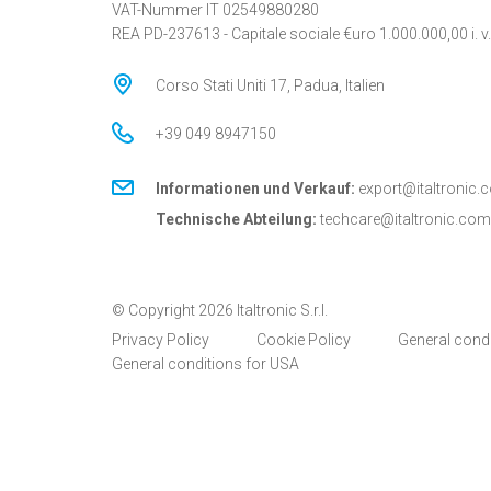
VAT-Nummer IT 02549880280
REA PD-237613 - Capitale sociale €uro 1.000.000,00 i. v.
Corso Stati Uniti 17, Padua, Italien
+39 049 8947150
Informationen und Verkauf:
export@italtronic.
Technische Abteilung:
techcare@italtronic.com
© Copyright 2026 Italtronic S.r.l.
Privacy Policy
Cookie Policy
General cond
General conditions for USA