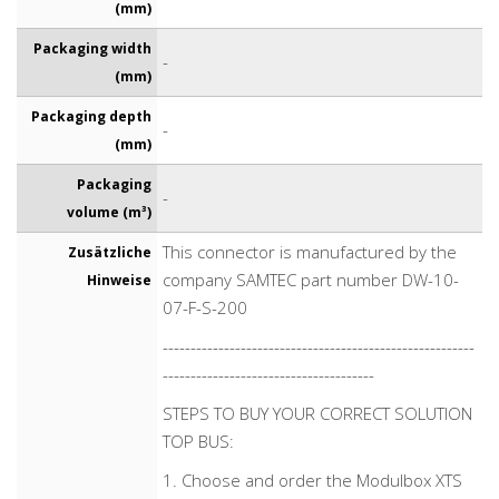
(mm)
Packaging width
-
(mm)
Packaging depth
-
(mm)
Packaging
-
volume (m³)
This connector is manufactured by the
Zusätzliche
company SAMTEC part number DW-10-
Hinweise
07-F-S-200
--------------------------------------------------------
--------------------------------------
STEPS TO BUY YOUR CORRECT SOLUTION
TOP BUS:
1. Choose and order the Modulbox XTS