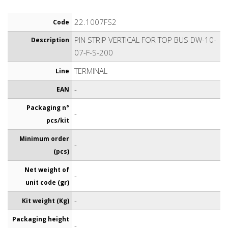
22.1007FS2
Code
PIN STRIP VERTICAL FOR TOP BUS DW-10-
Description
07-F-S-200
TERMINAL
Line
-
EAN
Packaging n°
-
pcs/kit
Minimum order
-
(pcs)
Net weight of
-
unit code (gr)
-
Kit weight (Kg)
Packaging height
-