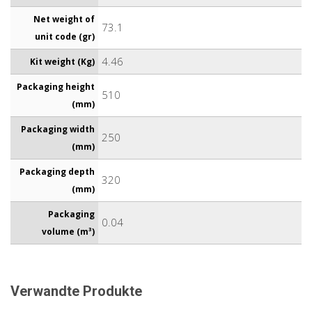
Net weight of
73.1
unit code (gr)
4.46
Kit weight (Kg)
Packaging height
510
(mm)
Packaging width
250
(mm)
Packaging depth
320
(mm)
Packaging
0.04
volume (m³)
Verwandte Produkte