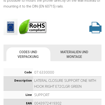
is possible to mount the profile directly on the wall instead of
mounting it to the DIN (EN 60715) rails.
CODES UND
MATERIALIEN UND
VERPACKUNG
MONTAGE
07.6330000
Code
LATERAL CLOSURE SUPPORT ONE WITH
Description
HOOK RIGHT E72CLGR GREEN
SUPPORT
Line
0043972419302
EAN