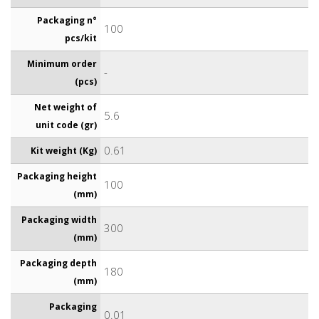
Packaging n°
100
pcs/kit
Minimum order
-
(pcs)
Net weight of
5.6
unit code (gr)
0.61
Kit weight (Kg)
Packaging height
100
(mm)
Packaging width
300
(mm)
Packaging depth
180
(mm)
Packaging
0.01